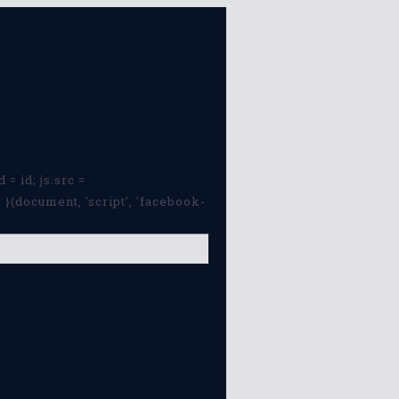
 = id; js.src =
}(document, 'script', 'facebook-