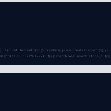
; if (d.getElementById(id)) return; js = d.createElement(s); js.id
ppId=113653212642271"; fjs.parentNode.insertBefore(js, fjs); 