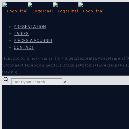
PRESENTATION
TARIFS
PIÈCES A FOURNIR
CONTACT
(function(d, s, id) { var js, fjs = d.getElementsByTagName(s)[0]
"//connect.facebook.net/fr_FR/sdk.js#xfbml=1&version=v2.10&a
jssdk'));
✕